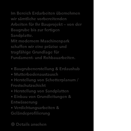
Erdarbeiten
Im Bereich Erdarbeiten übernehmen
wir sämtliche vorbereitenden
Arbeiten für Ihr Bauprojekt – von der
Baugrube bis zur fertigen
Sandplatte.
Mit modernem Maschinenpark
schaffen wir eine präzise und
tragfähige Grundlage für
Fundament- und Rohbauarbeiten.
• Baugrubenerstellung & Erdaushub
• Mutterbodenaustausch
• Herstellung von Schotterplanum /
Frostschutzschicht
• Herstellung von Sandplatten
• Einbau von Grundleitungen &
Entwässerung
• Verdichtungsarbeiten &
Geländeprofilierung
🔴
Details ansehen