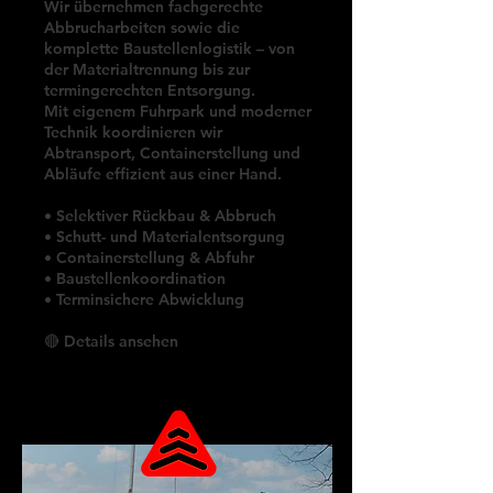
Wir übernehmen fachgerechte
Abbrucharbeiten sowie die
komplette Baustellenlogistik – von
der Materialtrennung bis zur
termingerechten Entsorgung.
Mit eigenem Fuhrpark und moderner
Technik koordinieren wir
Abtransport, Containerstellung und
Abläufe effizient aus einer Hand.
• Selektiver Rückbau & Abbruch
• Schutt- und Materialentsorgung
• Containerstellung & Abfuhr
• Baustellenkoordination
• Terminsichere Abwicklung
🔴
Details ansehen