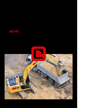
Pflasterarbeiten
Garten- und Landschaftsbau
Abbrucharbeiten inkl. Entsorgung
Auftraggeber: private, gewerbliche
und/oder öffentliche Bauherren
MEHR:
Galerie Hochbau >>>