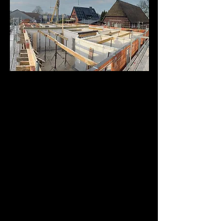
Hochbau
Unser Leistungsspektrum im Bereich
Hochbau reicht von Klein- bis hin zu
Großaufträgen. Egal, wie umfangreich
Ihr Projekt ist, wir garantieren Ihnen eine
hohen Ansprüchen gerecht werdende,
professionelle Realisierung.
Ausführung von Beton-, Stahlbeton- und
Mauerarbeiten, z.B. Fundamentstreifen,
Betonsohlen etc.
Hallenbau
Bau von Trocken- und Natursteinmauern
Akustik- und Trockenbau